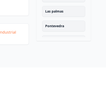
Las palmas
Pontevedra
ndustrial
Salamanca
Santa cruz de tenerife
Cantabria
Segovia
Sevilla