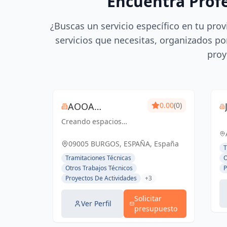
Encuentra Prof
¿Buscas un servicio específico en tu prov
servicios que necesitas, organizados por
proy
AOOA
0.00
(0)
Creando espacios
ARQUITECTURA
inspiradores con diseño
arquitectónico y pasión
09005 BURGOS, ESPAÑA, España
T
Tramitaciones Técnicas
O
Otros Trabajos Técnicos
P
Proyectos De Actividades
+3
Solicitar
Ver Perfil
presupuesto