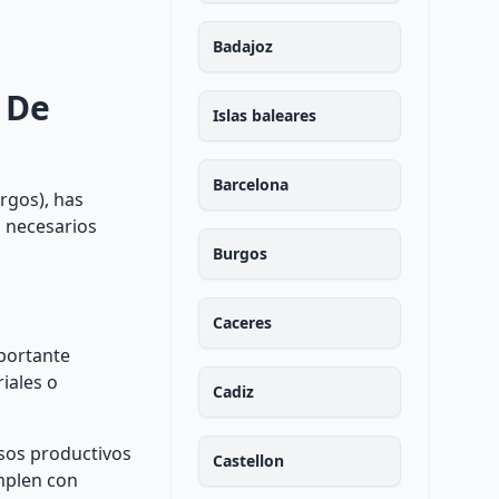
Badajoz
 De
Islas baleares
Barcelona
rgos), has
s necesarios
Burgos
Caceres
mportante
iales o
Cadiz
esos productivos
Castellon
umplen con