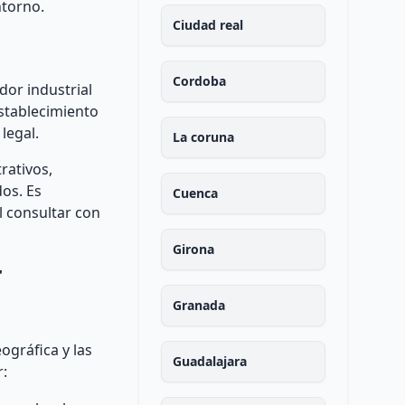
ntorno.
Ciudad real
Cordoba
dor industrial
establecimiento
legal.
La coruna
rativos,
os. Es
Cuenca
l consultar con
Girona
r
Granada
ográfica y las
Guadalajara
r: