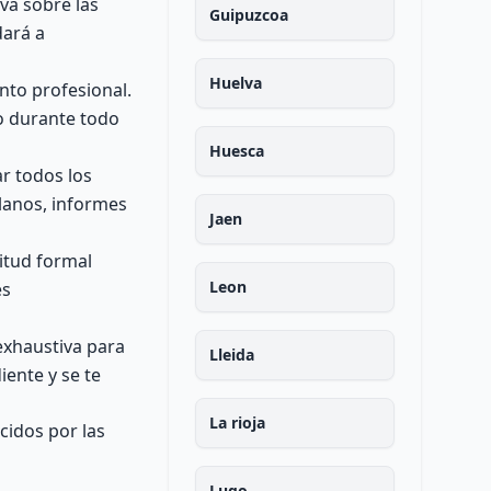
iva sobre las
Guipuzcoa
dará a
Huelva
to profesional.
lo durante todo
Huesca
r todos los
planos, informes
Jaen
itud formal
Leon
es
exhaustiva para
Lleida
iente y se te
La rioja
cidos por las
Lugo