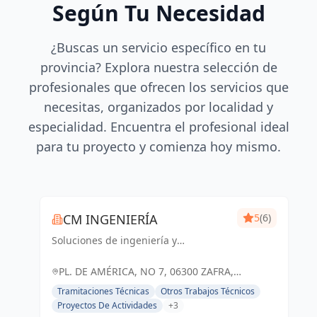
Según Tu Necesidad
¿Buscas un servicio específico en tu
provincia? Explora nuestra selección de
profesionales que ofrecen los servicios que
necesitas, organizados por localidad y
especialidad. Encuentra el profesional ideal
para tu proyecto y comienza hoy mismo.
CM INGENIERÍA
5
(6)
Soluciones de ingeniería y
arquitectura adaptadas a tus
necesidades. Cm Ingeniería, tu socio
PL. DE AMÉRICA, NO 7, 06300 ZAFRA,
confiable en Badajoz y Zafra.
BADAJOZ, ESPAÑA, España
Tramitaciones Técnicas
Otros Trabajos Técnicos
Proyectos De Actividades
+3