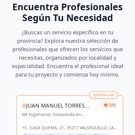
Encuentra Profesionales
Según Tu Necesidad
¿Buscas un servicio específico en tu
provincia? Explora nuestra selección de
profesionales que ofrecen los servicios que
necesitas, organizados por localidad y
especialidad. Encuentra el profesional ideal
para tu proyecto y comienza hoy mismo.
Destacado
JUAN MANUEL TORRES
5
(6)
Mt Ingenieros: Innovando en
SANCHEZ
ingeniería, construyendo un futuro
sostenible en Las Palmas y
C. CASA QUEMA, 21, 35217 VALSEQUILLO, LAS
Valsequillo de Gran Canaria.
PALMAS, ESPAÑA, España