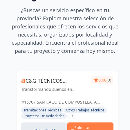
¿Buscas un servicio específico en tu
provincia? Explora nuestra selección de
profesionales que ofrecen los servicios que
necesitas, organizados por localidad y
especialidad. Encuentra el profesional ideal
para tu proyecto y comienza hoy mismo.
C&G TÉCNICOS
0.00
(0)
Transformando sueños en
ASOCIADOS
realidades arquitectónicas, con
precisión y creatividad
15707 SANTIAGO DE COMPOSTELA, A
CORUÑA, ESPAÑA, España
Tramitaciones Técnicas
Otros Trabajos Técnicos
Proyectos De Actividades
+3
Solicitar