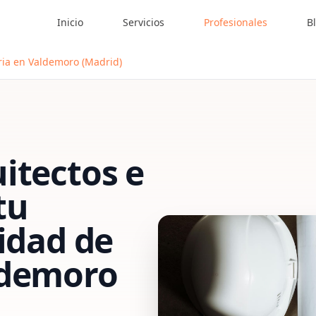
Inicio
Servicios
Profesionales
B
ria en Valdemoro (Madrid)
itectos e
tu
vidad de
ldemoro