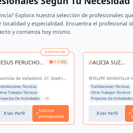
esionales Según Tu Necesidad
incia? Explora nuestra selección de profesionales qu
 localidad y especialidad. Encuentra el profesional i
ecto y comienza hoy mismo.
Destacado
JESUS PERUCHO
0.00
(0)
ALICIA SUZ
ALCALDE
MAHON
Avenida de Valladolid, 37, Madrid,
FELIPE MORATILLA N
España, España
España
ramitaciones Técnicas
Tramitaciones Técnicas
tros Trabajos Técnicos
Otros Trabajos Técnicos
royectos De Actividades
+3
Proyectos De Actividades
Solicitar
Ver Perfil
Ver Perfil
presupuesto