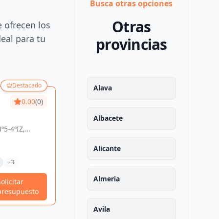
Busca otras opciones
Otras
e ofrecen los
deal para tu
provincias
Destacado
Destacado
Alava
0.00
(0)
MOOMAR
0.00
(0)
ARQUITECTURA Y
Albacete
º5-4ºIZ,
PS CASTELLAN 193, OF 414,
CONSTRUCCIÓN
España
Tramitaciones Técnicas
DE ESPACIOS SL
Alicante
Otros Trabajos Técnicos
+3
Proyectos De Actividades
+3
Almeria
Solicitar
Solicitar
Ver Perfil
presupuesto
presupuesto
Avila