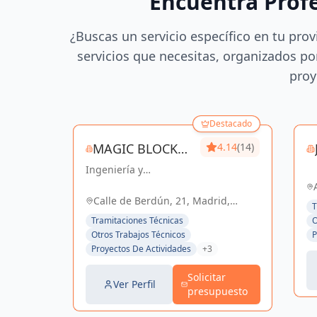
Encuentra Prof
¿Buscas un servicio específico en tu prov
servicios que necesitas, organizados por
proy
Destacado
MAGIC BLOCK
4.14
(14)
Ingeniería y
ENGINEERS
construcción de
calidad para un futuro
Calle de Berdún, 21, Madrid,
T
sostenible en Madrid y
España, España
Tramitaciones Técnicas
O
Sevilla La Nueva.
Otros Trabajos Técnicos
P
Proyectos De Actividades
+3
Solicitar
Ver Perfil
presupuesto