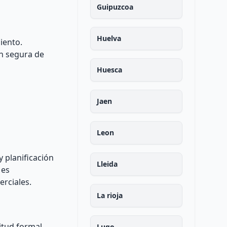
Guipuzcoa
Huelva
iento.
ón segura de
Huesca
Jaen
Leon
 planificación
Lleida
 es
erciales.
La rioja
itud formal
Lugo