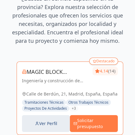
provincia? Explora nuestra selección de
profesionales que ofrecen los servicios que
necesitas, organizados por localidad y
especialidad. Encuentra el profesional ideal
para tu proyecto y comienza hoy mismo.
Destacado
MAGIC BLOCK
4.14
(14)
Ingeniería y construcción de
ENGINEERS
calidad para un futuro sostenible
en Madrid y Sevilla La Nueva.
Calle de Berdún, 21, Madrid, España, España
Tramitaciones Técnicas
Otros Trabajos Técnicos
Proyectos De Actividades
+3
Solicitar
Ver Perfil
presupuesto