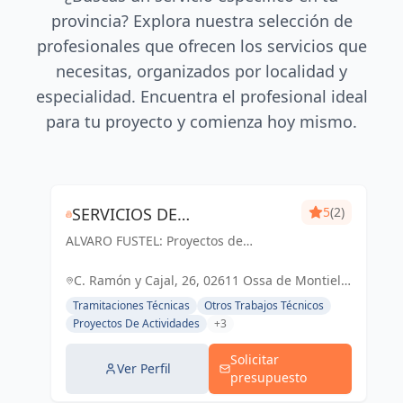
provincia? Explora nuestra selección de
profesionales que ofrecen los servicios que
necesitas, organizados por localidad y
especialidad. Encuentra el profesional ideal
para tu proyecto y comienza hoy mismo.
SERVICIOS DE
5
(2)
ALVARO FUSTEL: Proyectos de
ARQUITECTURA E
Arquitectura y Arquitectura Técnica
INMOBILIARIA ÁLVARO
en Albacete, Ciudad Real y Madrid
C. Ramón y Cajal, 26, 02611 Ossa de Montiel,
FUSTEL
Albacete, España, España
Tramitaciones Técnicas
Otros Trabajos Técnicos
Proyectos De Actividades
+3
Solicitar
Ver Perfil
presupuesto