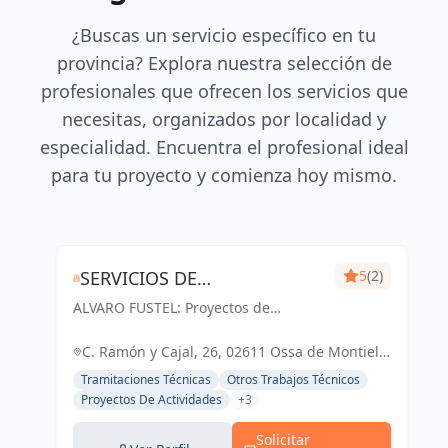
¿Buscas un servicio específico en tu
provincia? Explora nuestra selección de
profesionales que ofrecen los servicios que
necesitas, organizados por localidad y
especialidad. Encuentra el profesional ideal
para tu proyecto y comienza hoy mismo.
SERVICIOS DE
5
(2)
ALVARO FUSTEL: Proyectos de
ARQUITECTURA E
Arquitectura y Arquitectura Técnica
INMOBILIARIA ÁLVARO
en Albacete, Ciudad Real y Madrid
C. Ramón y Cajal, 26, 02611 Ossa de Montiel,
FUSTEL
Albacete, España, España
Tramitaciones Técnicas
Otros Trabajos Técnicos
Proyectos De Actividades
+3
Solicitar