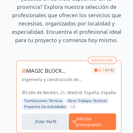
provincia? Explora nuestra selección de
profesionales que ofrecen los servicios que
necesitas, organizados por localidad y
especialidad. Encuentra el profesional ideal
para tu proyecto y comienza hoy mismo.
Destacado
MAGIC BLOCK
4.14
(14)
Ingeniería y construcción de
ENGINEERS
calidad para un futuro sostenible
en Madrid y Sevilla La Nueva.
Calle de Berdún, 21, Madrid, España, España
Tramitaciones Técnicas
Otros Trabajos Técnicos
Proyectos De Actividades
+3
Solicitar
Ver Perfil
presupuesto