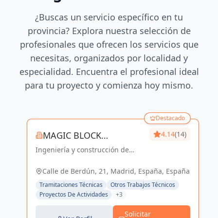
¿Buscas un servicio específico en tu
provincia? Explora nuestra selección de
profesionales que ofrecen los servicios que
necesitas, organizados por localidad y
especialidad. Encuentra el profesional ideal
para tu proyecto y comienza hoy mismo.
Destacado
MAGIC BLOCK
4.14
(14)
Ingeniería y construcción de
ENGINEERS
calidad para un futuro sostenible
en Madrid y Sevilla La Nueva.
Calle de Berdún, 21, Madrid, España, España
Tramitaciones Técnicas
Otros Trabajos Técnicos
Proyectos De Actividades
+3
Solicitar