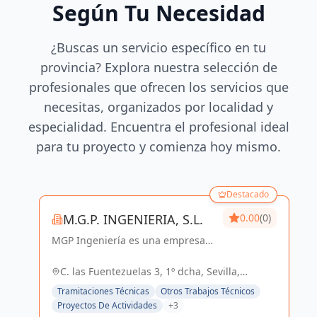
Según Tu Necesidad
¿Buscas un servicio específico en tu
provincia? Explora nuestra selección de
profesionales que ofrecen los servicios que
necesitas, organizados por localidad y
especialidad. Encuentra el profesional ideal
para tu proyecto y comienza hoy mismo.
Destacado
M.G.P. INGENIERIA, S.L.
0.00
(0)
MGP Ingeniería es una empresa
dedicada al desarrollo de
proyectos de Ingeniería y
C. las Fuentezuelas 3, 1º dcha, Sevilla,
Arquitectura. Posee una amplia
España, España
Tramitaciones Técnicas
Otros Trabajos Técnicos
experiencia en el sector Industrial,
Proyectos De Actividades
+3
Logístico, Comercial...