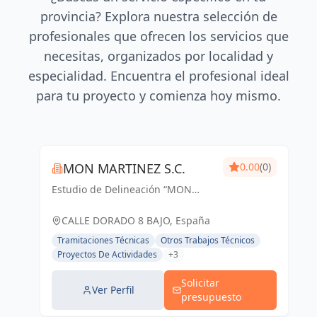
provincia? Explora nuestra selección de
profesionales que ofrecen los servicios que
necesitas, organizados por localidad y
especialidad. Encuentra el profesional ideal
para tu proyecto y comienza hoy mismo.
MON MARTINEZ S.C.
0.00
(0)
Estudio de Delineación “MON
MARTINEZ” cuenta con una amplia
trayectoria de más de 25 años de
CALLE DORADO 8 BAJO, España
experiencia. Entendemos nuestro
Tramitaciones Técnicas
Otros Trabajos Técnicos
trabajo, como parte importante de
Proyectos De Actividades
+3
un trabajo...
Solicitar
Ver Perfil
presupuesto