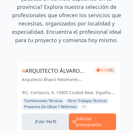
provincia? Explora nuestra selección de
profesionales que ofrecen los servicios que
necesitas, organizados por localidad y
especialidad. Encuentra el profesional ideal
para tu proyecto y comienza hoy mismo.
ARQUITECTO ÁLVARO
4.06
(8)
Arquitecto Álvaro Palomares:
PALOMARES
Diseñando Tu Mundo,
Construyendo Tu Hogar.
C. Centauro, 4, 13005 Ciudad Real, España,
España
Tramitaciones Técnicas
Otros Trabajos Técnicos
Proyectos De Obras Y Reformas
+1
Solicitar
Ver Perfil
presupuesto