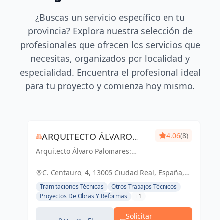
¿Buscas un servicio específico en tu
provincia? Explora nuestra selección de
profesionales que ofrecen los servicios que
necesitas, organizados por localidad y
especialidad. Encuentra el profesional ideal
para tu proyecto y comienza hoy mismo.
ARQUITECTO ÁLVARO
4.06
(8)
Arquitecto Álvaro Palomares:
PALOMARES
Diseñando Tu Mundo,
Construyendo Tu Hogar.
C. Centauro, 4, 13005 Ciudad Real, España,
España
Tramitaciones Técnicas
Otros Trabajos Técnicos
Proyectos De Obras Y Reformas
+1
Solicitar