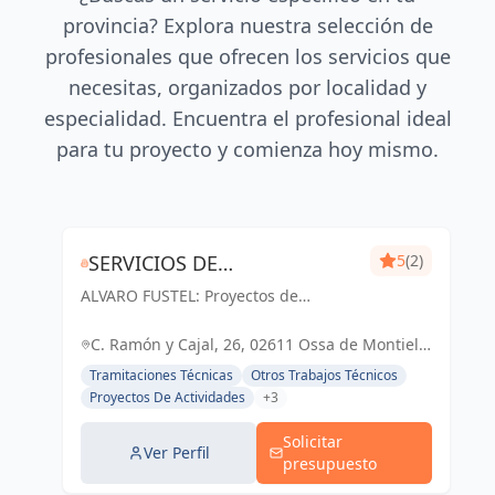
provincia? Explora nuestra selección de
profesionales que ofrecen los servicios que
necesitas, organizados por localidad y
especialidad. Encuentra el profesional ideal
para tu proyecto y comienza hoy mismo.
SERVICIOS DE
5
(2)
ALVARO FUSTEL: Proyectos de
ARQUITECTURA E
Arquitectura y Arquitectura Técnica
INMOBILIARIA ÁLVARO
en Albacete, Ciudad Real y Madrid
C. Ramón y Cajal, 26, 02611 Ossa de Montiel,
FUSTEL
Albacete, España, España
Tramitaciones Técnicas
Otros Trabajos Técnicos
Proyectos De Actividades
+3
Solicitar
Ver Perfil
presupuesto