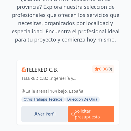
provincia? Explora nuestra selección de
profesionales que ofrecen los servicios que
necesitas, organizados por localidad y
especialidad. Encuentra el profesional ideal
para tu proyecto y comienza hoy mismo.
TELERED C.B.
0.00
(0)
TELERED C.B.: Ingeniería y
telecomunicaciones para un
mundo conectado. Soluciones
Calle arenal 104 bajo, España
integrales, calidad y experiencia
Otros Trabajos Técnicos
Dirección De Obra
en Vigo y Pontevedra.
Solicitar
Ver Perfil
presupuesto