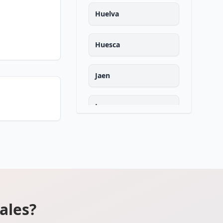
Huelva
Huesca
Jaen
Leon
Lleida
La rioja
Lugo
ales?