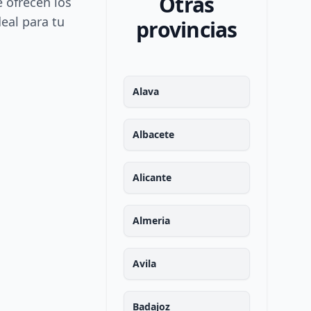
Otras
e ofrecen los
deal para tu
provincias
Alava
Albacete
Alicante
Almeria
Avila
Badajoz