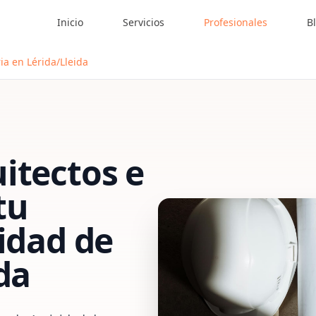
Inicio
Servicios
Profesionales
B
ia en Lérida/Lleida
itectos e
tu
vidad de
da