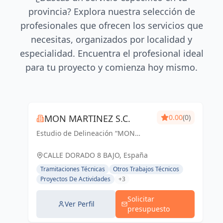
provincia? Explora nuestra selección de
profesionales que ofrecen los servicios que
necesitas, organizados por localidad y
especialidad. Encuentra el profesional ideal
para tu proyecto y comienza hoy mismo.
MON MARTINEZ S.C.
0.00
(0)
Estudio de Delineación “MON
MARTINEZ” cuenta con una amplia
trayectoria de más de 25 años de
CALLE DORADO 8 BAJO, España
experiencia. Entendemos nuestro
Tramitaciones Técnicas
Otros Trabajos Técnicos
trabajo, como parte importante de
Proyectos De Actividades
+3
un trabajo...
Solicitar
Ver Perfil
presupuesto