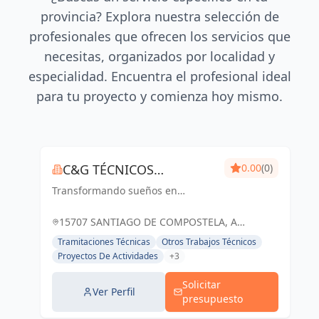
provincia? Explora nuestra selección de
profesionales que ofrecen los servicios que
necesitas, organizados por localidad y
especialidad. Encuentra el profesional ideal
para tu proyecto y comienza hoy mismo.
C&G TÉCNICOS
0.00
(0)
Transformando sueños en
ASOCIADOS
realidades arquitectónicas, con
precisión y creatividad
15707 SANTIAGO DE COMPOSTELA, A
CORUÑA, ESPAÑA, España
Tramitaciones Técnicas
Otros Trabajos Técnicos
Proyectos De Actividades
+3
Solicitar
Ver Perfil
presupuesto