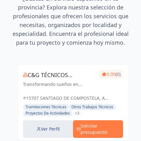
provincia? Explora nuestra selección de
profesionales que ofrecen los servicios que
necesitas, organizados por localidad y
especialidad. Encuentra el profesional ideal
para tu proyecto y comienza hoy mismo.
C&G TÉCNICOS
0.00
(0)
Transformando sueños en
ASOCIADOS
realidades arquitectónicas, con
precisión y creatividad
15707 SANTIAGO DE COMPOSTELA, A
CORUÑA, ESPAÑA, España
Tramitaciones Técnicas
Otros Trabajos Técnicos
Proyectos De Actividades
+3
Solicitar
Ver Perfil
presupuesto