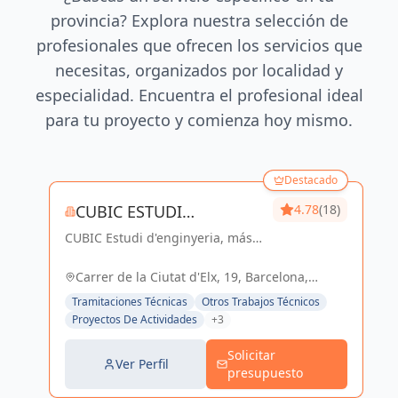
provincia? Explora nuestra selección de
profesionales que ofrecen los servicios que
necesitas, organizados por localidad y
especialidad. Encuentra el profesional ideal
para tu proyecto y comienza hoy mismo.
Destacado
CUBIC ESTUDI
4.78
(18)
CUBIC Estudi d'enginyeria, más
D'ENGINYERIA S.L.
de 14 años brindando servicios
de Arquitectura e Ingeniería con
Carrer de la Ciutat d'Elx, 19, Barcelona,
una trayectoria sólida y exitosa
España, España
Tramitaciones Técnicas
Otros Trabajos Técnicos
Proyectos De Actividades
+3
Solicitar
Ver Perfil
presupuesto