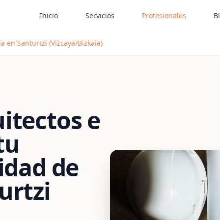
Inicio
Servicios
Profesionales
B
a en Santurtzi (Vizcaya/Bizkaia)
itectos e
tu
vidad de
urtzi