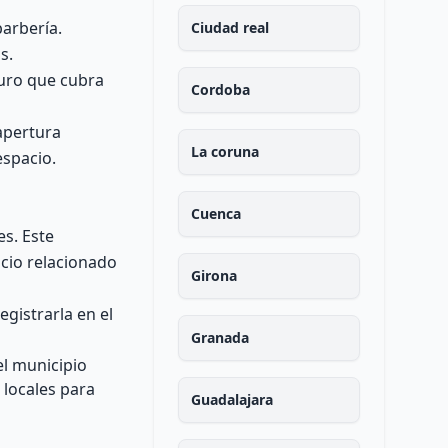
arbería.
Ciudad real
s.
guro que cubra
Cordoba
 apertura
La coruna
espacio.
Cuenca
es. Este
cio relacionado
Girona
gistrarla en el
Granada
el municipio
 locales para
Guadalajara