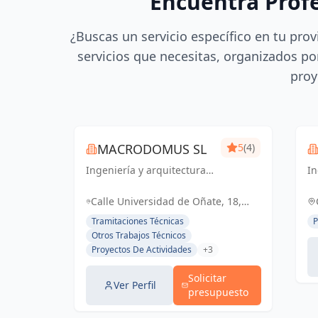
Encuentra Prof
¿Buscas un servicio específico en tu prov
servicios que necesitas, organizados por
proy
MACRODOMUS SL
5
(4)
Ingeniería y arquitectura
In
de vanguardia para un
ad
futuro sostenible y
I
Calle Universidad de Oñate, 18,
funcional
pa
48015 Bilbao, Vizcaya, España,
Tramitaciones Técnicas
P
España
Otros Trabajos Técnicos
Proyectos De Actividades
+3
Solicitar
Ver Perfil
presupuesto