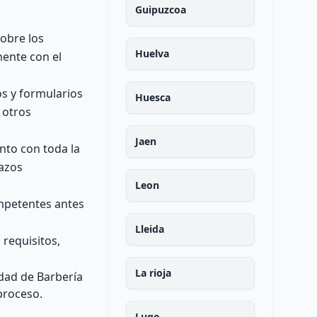
Guipuzcoa
sobre los
Huelva
mente con el
s y formularios
Huesca
y otros
Jaen
nto con toda la
lazos
Leon
ompetentes antes
Lleida
 requisitos,
La rioja
idad de Barbería
proceso.
Lugo