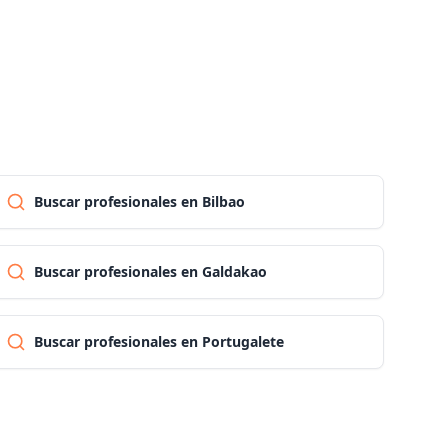
Las palmas
Pontevedra
Salamanca
Buscar profesionales en Bilbao
Santa cruz de tenerife
Buscar profesionales en Galdakao
Cantabria
Buscar profesionales en Portugalete
Segovia
Sevilla