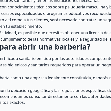
dares sanitarios y tener las instalaciones necesarias.
con conocimientos técnicos sobre peluquería masculina y b
e cursos especializados o programas educativos reconocido
o a ti como a tus clientes, será necesario contratar un se
en tu establecimiento.
ctividad, es posible que necesites obtener una licencia de
el cumplimiento de las normativas locales y la seguridad del 
para abrir una barbería?
ertificado sanitario emitido por las autoridades competent
res higiénicos y sanitarios requeridos para operar un nego
rbería como una empresa legalmente constituida, deberás re
n la ubicación geográfica y las regulaciones específicas d
e recomendamos consultar directamente con las autoridades
sitos exactos.