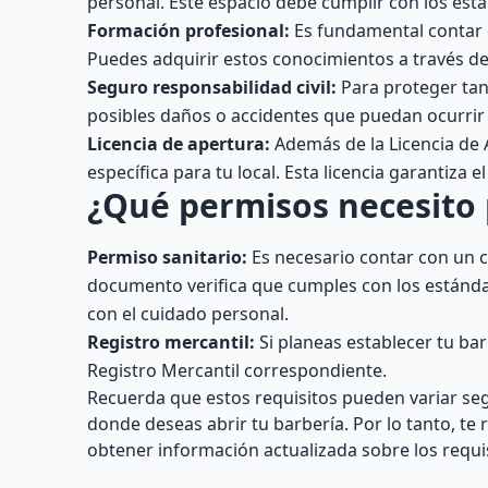
personal. Este espacio debe cumplir con los están
Formación profesional:
Es fundamental contar 
Puedes adquirir estos conocimientos a través d
Seguro responsabilidad civil:
Para proteger tant
posibles daños o accidentes que puedan ocurrir 
Licencia de apertura:
Además de la Licencia de A
específica para tu local. Esta licencia garantiza 
¿Qué permisos necesito 
Permiso sanitario:
Es necesario contar con un c
documento verifica que cumples con los estánda
con el cuidado personal.
Registro mercantil:
Si planeas establecer tu ba
Registro Mercantil correspondiente.
Recuerda que estos requisitos pueden variar segú
donde deseas abrir tu barbería. Por lo tanto, t
obtener información actualizada sobre los requi