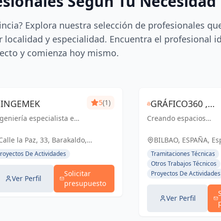
esionales Según Tu Necesidad
incia? Explora nuestra selección de profesionales qu
 localidad y especialidad. Encuentra el profesional i
ecto y comienza hoy mismo.
INGEMEK
5
(1)
GRÁFICO360 ,
geniería especialista en
Creando espacios
ESTUDIO
ecuarse al cliente.
inspiradores y
INTEGRAL , SLU
NGEMEK: una solución
funcionales con
Calle la Paz, 33, Barakaldo,
BILBAO, ESPAÑA, Es
ra su tranquilidad.
excelencia
España, España
royectos De Actividades
Tramitaciones Técnicas
arquitectónica y
Otros Trabajos Técnicos
soluciones integrales
Solicitar
Proyectos De Actividades
Ver Perfil
presupuesto
Ver Perfil