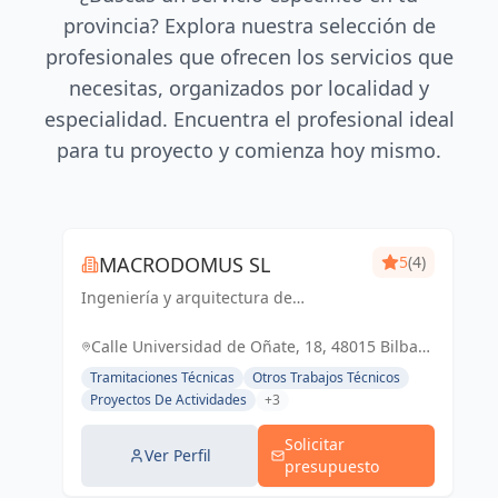
provincia? Explora nuestra selección de
profesionales que ofrecen los servicios que
necesitas, organizados por localidad y
especialidad. Encuentra el profesional ideal
para tu proyecto y comienza hoy mismo.
MACRODOMUS SL
5
(4)
Ingeniería y arquitectura de
vanguardia para un futuro sostenible
y funcional
Calle Universidad de Oñate, 18, 48015 Bilbao,
Vizcaya, España, España
Tramitaciones Técnicas
Otros Trabajos Técnicos
Proyectos De Actividades
+3
Solicitar
Ver Perfil
presupuesto