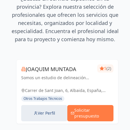
provincia? Explora nuestra selección de
profesionales que ofrecen los servicios que
necesitas, organizados por localidad y
especialidad. Encuentra el profesional ideal
para tu proyecto y comienza hoy mismo.
JOAQUIM MUNTADA
5
(2)
Somos un estudio de delineación
pluridisciplinar, realizamos proyectos
básicos, de ejecución, licencias de
Carrer de Sant Joan, 6, Albaida, España,
actividades y también para el sector
España
Otros Trabajos Técnicos
industrial, diseño 3D de p...
Solicitar
Ver Perfil
presupuesto