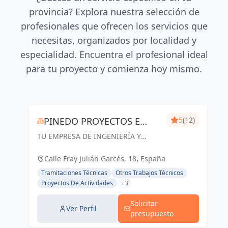
provincia? Explora nuestra selección de
profesionales que ofrecen los servicios que
necesitas, organizados por localidad y
especialidad. Encuentra el profesional ideal
para tu proyecto y comienza hoy mismo.
PINEDO PROYECTOS E
5
(12)
TU EMPRESA DE INGENIERÍA Y
INGENIERÍA
ARQUITECTURA EN ZARAGOZA.
Especialistas en Proyectos de
Calle Fray Julián Garcés, 18, España
Ingeniería y Arquitectura, Licencias
Tramitaciones Técnicas
Otros Trabajos Técnicos
de apertura y Gestión de Obras
Proyectos De Actividades
+3
Solicitar
Ver Perfil
presupuesto