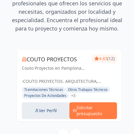
profesionales que ofrecen los servicios que
necesitas, organizados por localidad y
especialidad. Encuentra el profesional ideal
para tu proyecto y comienza hoy mismo.
COUTO PROYECTOS
4.83
(12)
Couto Proyectos en Pamplona
ofrece servicios arquitectónicos
integrales, desde viviendas hasta
COUTO PROYECTOS. ARQUITECTURA,
eliminación de barreras
ELIMINACIÓN DE BARRERAS Y MEJORA DE
Tramitaciones Técnicas
Otros Trabajos Técnicos
arquitectónicas. Destacamos por
ENVOLVENTES TÉRMICAS EN NAVARRA, 31191
Proyectos De Actividades
+3
nuestra profesional...
CORDOVILLA, ESPAÑA, España
Solicitar
Ver Perfil
presupuesto