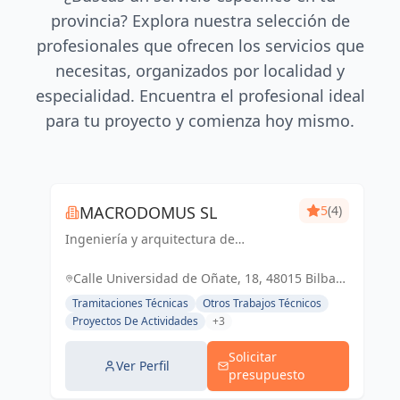
provincia? Explora nuestra selección de
profesionales que ofrecen los servicios que
necesitas, organizados por localidad y
especialidad. Encuentra el profesional ideal
para tu proyecto y comienza hoy mismo.
MACRODOMUS SL
5
(4)
Ingeniería y arquitectura de
vanguardia para un futuro sostenible
y funcional
Calle Universidad de Oñate, 18, 48015 Bilbao,
Vizcaya, España, España
Tramitaciones Técnicas
Otros Trabajos Técnicos
Proyectos De Actividades
+3
Solicitar
Ver Perfil
presupuesto