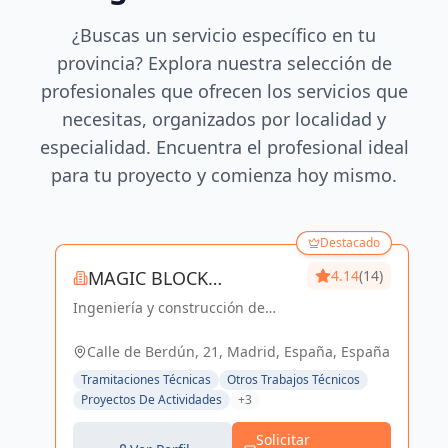
¿Buscas un servicio específico en tu
provincia? Explora nuestra selección de
profesionales que ofrecen los servicios que
necesitas, organizados por localidad y
especialidad. Encuentra el profesional ideal
para tu proyecto y comienza hoy mismo.
Destacado
MAGIC BLOCK
4.14
(14)
Ingeniería y construcción de
ENGINEERS
calidad para un futuro sostenible
en Madrid y Sevilla La Nueva.
Calle de Berdún, 21, Madrid, España, España
Tramitaciones Técnicas
Otros Trabajos Técnicos
Proyectos De Actividades
+3
Solicitar