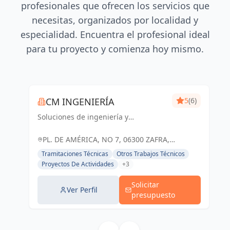
profesionales que ofrecen los servicios que
necesitas, organizados por localidad y
especialidad. Encuentra el profesional ideal
para tu proyecto y comienza hoy mismo.
CM INGENIERÍA
5
(6)
Soluciones de ingeniería y
arquitectura adaptadas a tus
necesidades. Cm Ingeniería, tu socio
PL. DE AMÉRICA, NO 7, 06300 ZAFRA,
confiable en Badajoz y Zafra.
BADAJOZ, ESPAÑA, España
Tramitaciones Técnicas
Otros Trabajos Técnicos
Proyectos De Actividades
+3
Solicitar
Ver Perfil
presupuesto