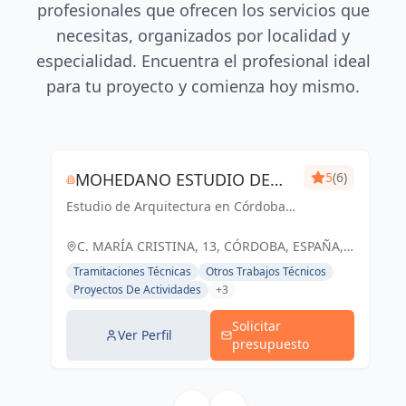
profesionales que ofrecen los servicios que
necesitas, organizados por localidad y
especialidad. Encuentra el profesional ideal
para tu proyecto y comienza hoy mismo.
MOHEDANO ESTUDIO DE
5
(6)
Estudio de Arquitectura en Córdoba
ARQUITECTURA S.L.P.
Capital
C. MARÍA CRISTINA, 13, CÓRDOBA, ESPAÑA,
España
Tramitaciones Técnicas
Otros Trabajos Técnicos
Proyectos De Actividades
+3
Solicitar
Ver Perfil
presupuesto