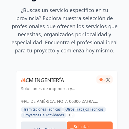
¿Buscas un servicio específico en tu
provincia? Explora nuestra selección de
profesionales que ofrecen los servicios que
necesitas, organizados por localidad y
especialidad. Encuentra el profesional ideal
para tu proyecto y comienza hoy mismo.
CM INGENIERÍA
5
(6)
Soluciones de ingeniería y
arquitectura adaptadas a tus
necesidades. Cm Ingeniería, tu socio
PL. DE AMÉRICA, NO 7, 06300 ZAFRA,
confiable en Badajoz y Zafra.
BADAJOZ, ESPAÑA, España
Tramitaciones Técnicas
Otros Trabajos Técnicos
Proyectos De Actividades
+3
Solicitar