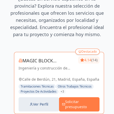
provincia? Explora nuestra selección de
profesionales que ofrecen los servicios que
necesitas, organizados por localidad y
especialidad. Encuentra el profesional ideal
para tu proyecto y comienza hoy mismo.
Destacado
MAGIC BLOCK
4.14
(14)
Ingeniería y construcción de
ENGINEERS
calidad para un futuro sostenible
en Madrid y Sevilla La Nueva.
Calle de Berdún, 21, Madrid, España, España
Tramitaciones Técnicas
Otros Trabajos Técnicos
Proyectos De Actividades
+3
Solicitar
Ver Perfil
presupuesto