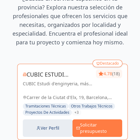
provincia? Explora nuestra selección de
profesionales que ofrecen los servicios que
necesitas, organizados por localidad y
especialidad. Encuentra el profesional ideal
para tu proyecto y comienza hoy mismo.
Destacado
CUBIC ESTUDI
4.78
(18)
CUBIC Estudi d'enginyeria, más
D'ENGINYERIA S.L.
de 14 años brindando servicios
de Arquitectura e Ingeniería con
Carrer de la Ciutat d'Elx, 19, Barcelona,
una trayectoria sólida y exitosa
España, España
Tramitaciones Técnicas
Otros Trabajos Técnicos
Proyectos De Actividades
+3
Solicitar
Ver Perfil
presupuesto