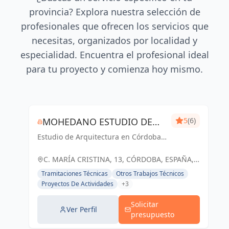
provincia? Explora nuestra selección de
profesionales que ofrecen los servicios que
necesitas, organizados por localidad y
especialidad. Encuentra el profesional ideal
para tu proyecto y comienza hoy mismo.
MOHEDANO ESTUDIO DE
5
(6)
Estudio de Arquitectura en Córdoba
ARQUITECTURA S.L.P.
Capital
C. MARÍA CRISTINA, 13, CÓRDOBA, ESPAÑA,
España
Tramitaciones Técnicas
Otros Trabajos Técnicos
Proyectos De Actividades
+3
Solicitar
Ver Perfil
presupuesto