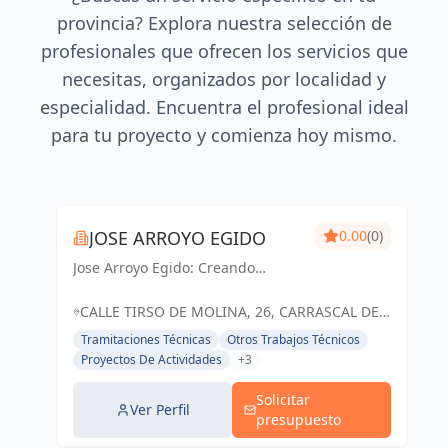
provincia? Explora nuestra selección de
profesionales que ofrecen los servicios que
necesitas, organizados por localidad y
especialidad. Encuentra el profesional ideal
para tu proyecto y comienza hoy mismo.
JOSE ARROYO EGIDO
0.00
(0)
Jose Arroyo Egido: Creando
espacios inspiradores y
funcionales que transforman
CALLE TIRSO DE MOLINA, 26, CARRASCAL DE
sueños en realidad.
BARREGAS, SALAMANCA, ESPAÑA, España
Tramitaciones Técnicas
Otros Trabajos Técnicos
Proyectos De Actividades
+3
Solicitar
Ver Perfil
presupuesto