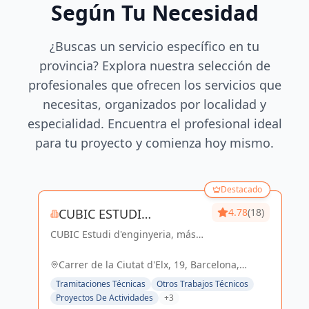
Según Tu Necesidad
¿Buscas un servicio específico en tu
provincia? Explora nuestra selección de
profesionales que ofrecen los servicios que
necesitas, organizados por localidad y
especialidad. Encuentra el profesional ideal
para tu proyecto y comienza hoy mismo.
Destacado
CUBIC ESTUDI
4.78
(18)
CUBIC Estudi d'enginyeria, más
D'ENGINYERIA S.L.
de 14 años brindando servicios
de Arquitectura e Ingeniería con
Carrer de la Ciutat d'Elx, 19, Barcelona,
una trayectoria sólida y exitosa
España, España
Tramitaciones Técnicas
Otros Trabajos Técnicos
Proyectos De Actividades
+3