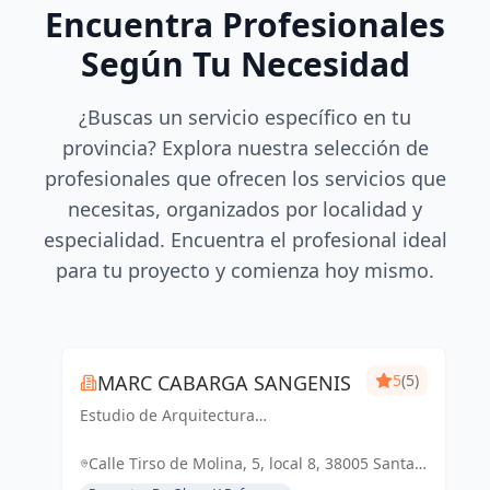
Encuentra Profesionales
Según Tu Necesidad
¿Buscas un servicio específico en tu
provincia? Explora nuestra selección de
profesionales que ofrecen los servicios que
necesitas, organizados por localidad y
especialidad. Encuentra el profesional ideal
para tu proyecto y comienza hoy mismo.
MARC CABARGA SANGENIS
5
(5)
Estudio de Arquitectura
especializado en viviendas de obra
nueva.
Calle Tirso de Molina, 5, local 8, 38005 Santa
Cruz de Tenerife, España, España