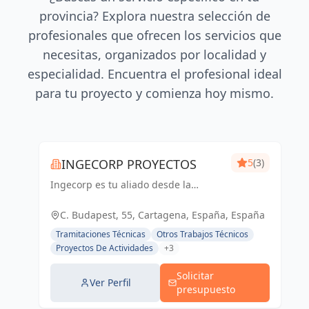
provincia? Explora nuestra selección de
profesionales que ofrecen los servicios que
necesitas, organizados por localidad y
especialidad. Encuentra el profesional ideal
para tu proyecto y comienza hoy mismo.
INGECORP PROYECTOS
5
(3)
Ingecorp es tu aliado desde la
concepción hasta la realización de tu
proyecto. Especializados en licencias,
C. Budapest, 55, Cartagena, España, España
proyectos ejecutivos, reformas y
Tramitaciones Técnicas
Otros Trabajos Técnicos
energía solar. Expertos compr...
Proyectos De Actividades
+3
Solicitar
Ver Perfil
presupuesto