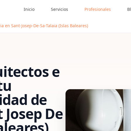
Inicio
Servicios
Profesionales
B
ia en Sant-Josep-De-Sa-Talaia (Islas Baleares)
itectos e
tu
vidad de
t Josep De
aleares)