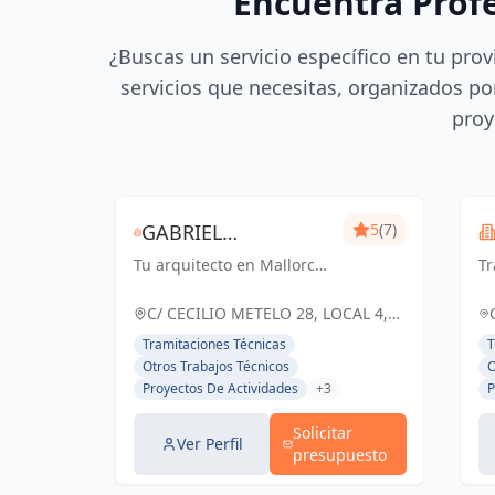
Encuentra Prof
¿Buscas un servicio específico en tu prov
servicios que necesitas, organizados por
proy
GABRIEL
5
(7)
Tu arquitecto en Mallorca
CANTARRELAS REIG
T
de confianza
en
ARQUITECTURA
so
C/ CECILIO METELO 28, LOCAL 4,
España
Tramitaciones Técnicas
T
Otros Trabajos Técnicos
O
Proyectos De Actividades
+3
P
Solicitar
Ver Perfil
presupuesto