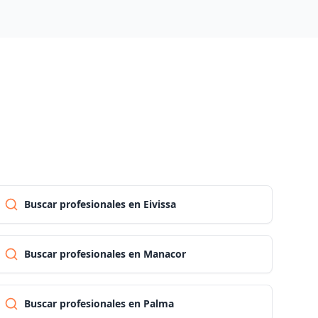
Madrid
Malaga
Murcia
Navarra
Buscar profesionales en Eivissa
Ourense
Buscar profesionales en Manacor
Asturias
Buscar profesionales en Palma
Palencia