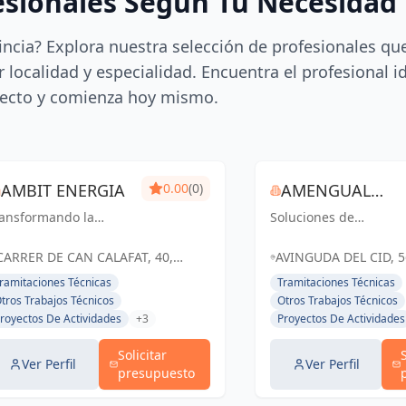
esionales Según Tu Necesidad
incia? Explora nuestra selección de profesionales qu
 localidad y especialidad. Encuentra el profesional i
ecto y comienza hoy mismo.
AMBIT ENERGIA
0.00
(0)
AMENGUAL
ransformando la
Soluciones de
INGENIERÍA
ergía en un futuro
ingeniería y
stenible y eficiente
arquitectura que
CARRER DE CAN CALAFAT, 40,
AVINGUDA DEL CID, 5
transforman espacios
PALMA, ESPAÑA, España
PALMA, ISLAS BALEAR
ramitaciones Técnicas
Tramitaciones Técnicas
en Palma y Baleares
España
tros Trabajos Técnicos
Otros Trabajos Técnicos
royectos De Actividades
+3
Proyectos De Actividades
Solicitar
Ver Perfil
Ver Perfil
presupuesto