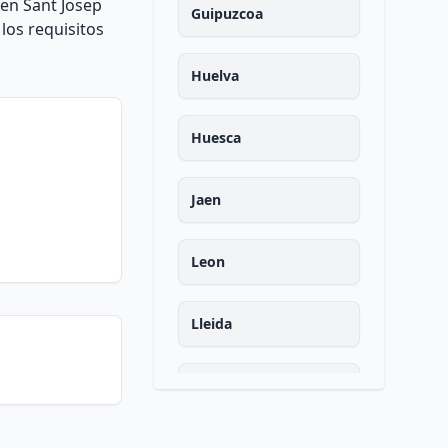
 en Sant Josep
Guipuzcoa
los requisitos
Huelva
Huesca
Jaen
Leon
Lleida
La rioja
Lugo