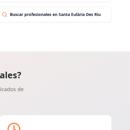
Las palmas
Buscar profesionales en Santa Eulària Des Riu
Pontevedra
Salamanca
Santa cruz de tenerife
ales?
Cantabria
ficados de
Segovia
Sevilla