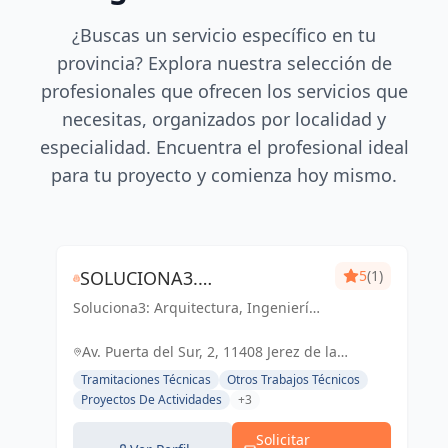
¿Buscas un servicio específico en tu
provincia? Explora nuestra selección de
profesionales que ofrecen los servicios que
necesitas, organizados por localidad y
especialidad. Encuentra el profesional ideal
para tu proyecto y comienza hoy mismo.
SOLUCIONA3.
5
(1)
Soluciona3: Arquitectura, Ingeniería
ARQUITECTURA-INGENIERÍA-
y Eficiencia Energética. Soluciones
EFICIENCIA ENERGÉTICA
integrales para tu proyecto en Cádiz
Av. Puerta del Sur, 2, 11408 Jerez de la
y Jerez de la Frontera.
Frontera, Cádiz, España, España
Tramitaciones Técnicas
Otros Trabajos Técnicos
Proyectos De Actividades
+3
Solicitar