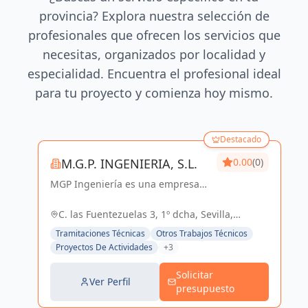
provincia? Explora nuestra selección de
profesionales que ofrecen los servicios que
necesitas, organizados por localidad y
especialidad. Encuentra el profesional ideal
para tu proyecto y comienza hoy mismo.
Destacado
M.G.P. INGENIERIA, S.L.
0.00
(0)
MGP Ingeniería es una empresa
dedicada al desarrollo de
proyectos de Ingeniería y
C. las Fuentezuelas 3, 1º dcha, Sevilla,
Arquitectura. Posee una amplia
España, España
Tramitaciones Técnicas
Otros Trabajos Técnicos
experiencia en el sector Industrial,
Proyectos De Actividades
+3
Logístico, Comercial...
Solicitar
Ver Perfil
presupuesto