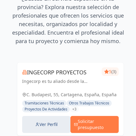
provincia? Explora nuestra selección de
profesionales que ofrecen los servicios que
necesitas, organizados por localidad y
especialidad. Encuentra el profesional ideal
para tu proyecto y comienza hoy mismo.
INGECORP PROYECTOS
5
(3)
Ingecorp es tu aliado desde la
concepción hasta la realización de tu
proyecto. Especializados en licencias,
C. Budapest, 55, Cartagena, España, España
proyectos ejecutivos, reformas y
Tramitaciones Técnicas
Otros Trabajos Técnicos
energía solar. Expertos compr...
Proyectos De Actividades
+3
Solicitar
Ver Perfil
presupuesto