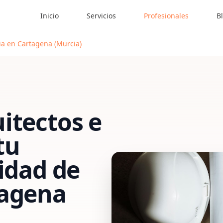
Inicio
Servicios
Profesionales
B
ia en Cartagena (Murcia)
itectos e
tu
vidad de
agena