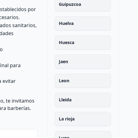
Guipuzcoa
establecidos por
cesarios.
Huelva
ados sanitarios,
idades
Huesca
to
Jaen
inal para
 evitar
Leon
Lleida
o, te invitamos
ara barberías.
La rioja
Lugo