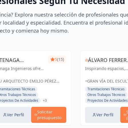
esionales Según Tu Necesidad
incia? Explora nuestra selección de profesionales qu
 localidad y especialidad. Encuentra el profesional i
ecto y comienza hoy mismo.
TENAGA
5
(15)
ÁLVARO FERRER,
naga Ingenieros ofrece
INGENIEROS SL
Inspirando espacios,
ARQUITECTO
rvicios especializados
creando experiencias.
 ingeniería, centrados
C/ ARQUITECTO EMILIO PÉREZ
GRAN VÍA DEL ESCU
 mejorar la eficiencia
PIÑERO Nº 17 BAJO MURCIA,
FRANCISCO SALZILLO,
ramitaciones Técnicas
Tramitaciones Técnicas
ergética y reducir
España
ESPAÑA, España
tros Trabajos Técnicos
Otros Trabajos Técnicos
stos para sus clientes.
royectos De Actividades
+3
Proyectos De Actividades
sde proyectos hasta
..
Solicitar
Ver Perfil
Ver Perfil
presupuesto