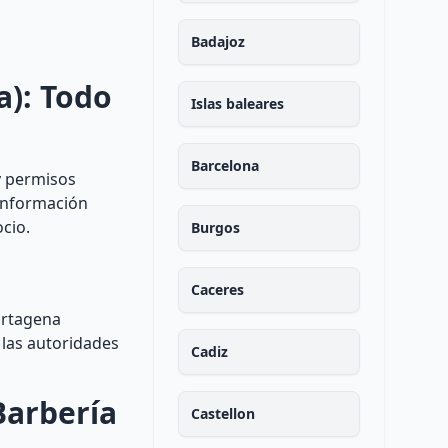
Badajoz
a): Todo
Islas baleares
Barcelona
y permisos
 información
cio.
Burgos
Caceres
artagena
 las autoridades
Cadiz
Barbería
Castellon