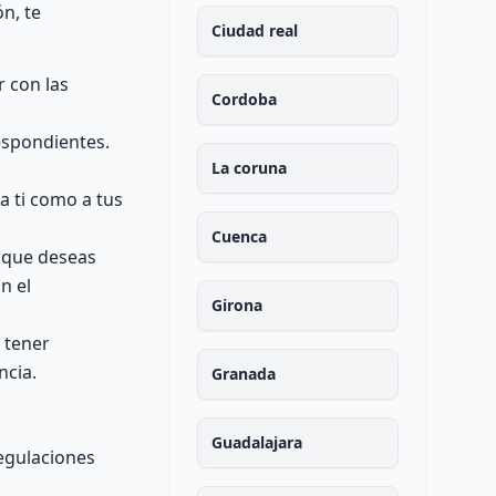
n, te
Ciudad real
r con las
Cordoba
espondientes.
La coruna
a ti como a tus
Cuenca
l que deseas
n el
Girona
 tener
ncia.
Granada
Guadalajara
regulaciones