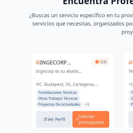
Encuentra Prof
¿Buscas un servicio específico en tu prov
servicios que necesitas, organizados por
proy
INGECORP
5
(3)
Ingecorp es tu aliado
PROYECTOS
Te
desde la concepción hasta
se
la realización de tu
en
C. Budapest, 55, Cartagena,
proyecto. Especializados
en
España, España
Tramitaciones Técnicas
T
en licencias, proyectos
en
Otros Trabajos Técnicos
O
ejecutivos, reformas y
co
Proyectos De Actividades
+3
P
energía solar. Expertos
De
compr...
g.
Solicitar
Ver Perfil
presupuesto