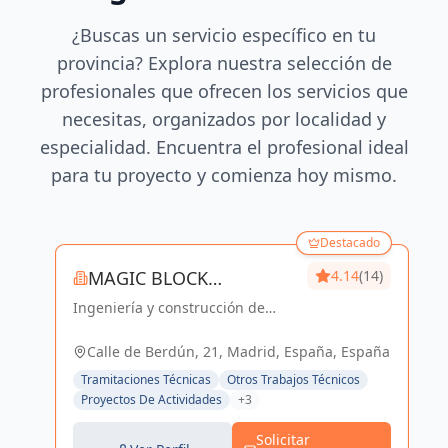
¿Buscas un servicio específico en tu
provincia? Explora nuestra selección de
profesionales que ofrecen los servicios que
necesitas, organizados por localidad y
especialidad. Encuentra el profesional ideal
para tu proyecto y comienza hoy mismo.
Destacado
MAGIC BLOCK
4.14
(14)
Ingeniería y construcción de
ENGINEERS
calidad para un futuro sostenible
en Madrid y Sevilla La Nueva.
Calle de Berdún, 21, Madrid, España, España
Tramitaciones Técnicas
Otros Trabajos Técnicos
Proyectos De Actividades
+3
Solicitar