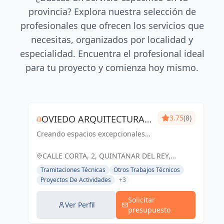
provincia? Explora nuestra selección de
profesionales que ofrecen los servicios que
necesitas, organizados por localidad y
especialidad. Encuentra el profesional ideal
para tu proyecto y comienza hoy mismo.
OVIEDO ARQUITECTURA Y
3.75
(8)
Creando espacios excepcionales
CONSTRUCCIÓN
que inspiran, enriquecen y
perduran en el tiempo. Tu visión,
CALLE CORTA, 2, QUINTANAR DEL REY,
nuestra pasión.
ESPAÑA, España
Tramitaciones Técnicas
Otros Trabajos Técnicos
Proyectos De Actividades
+3
Solicitar
Ver Perfil
presupuesto