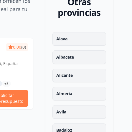
Otras
e ofrecen los
deal para tu
provincias
Alava
0.00
(0)
Albacete
5, España
Alicante
+3
Almeria
Solicitar
presupuesto
Avila
Badajoz