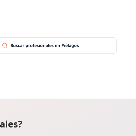
Pontevedra
Salamanca
Buscar profesionales en Piélagos
Santa cruz de tenerife
Cantabria
Segovia
Sevilla
ales?
Soria