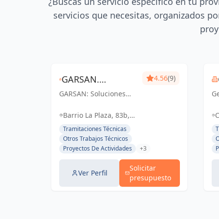
¿Buscas un servicio específico en tu prov
servicios que necesitas, organizados por
proy
GARSAN.
4.56
(9)
GARSAN: Soluciones
GABINETE
Ge
periciales y gestión de
Ex
PERICIAL,
proyectos con
in
Barrio La Plaza, 83b,
C
excelencia y
ar
GESTIÓN DE
Entrambasaguas, Cantabria,
Tramitaciones Técnicas
T
compromiso en
fu
España, España
Otros Trabajos Técnicos
O
PROYECTOS Y
Cantabria. Tu confianza,
Sa
Proyectos De Actividades
+3
P
nuestro éxito.
OBRAS.
Solicitar
Ver Perfil
presupuesto