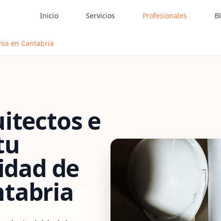
Inicio
Servicios
Profesionales
B
mia en Cantabria
itectos e
tu
vidad de
tabria