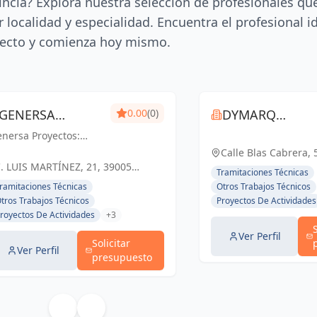
incia? Explora nuestra selección de profesionales qu
 localidad y especialidad. Encuentra el profesional i
ecto y comienza hoy mismo.
GENERSA
0.00
(0)
DYMARQ
nersa Proyectos:
PROYECTOS
DESIGN
celencia en
Calle Blas Cabrera, 
geniería y
. LUIS MARTÍNEZ, 21, 39005
Tramitaciones Técnicas
quitectura para un
SANTANDER, CANTABRIA, ESPAÑA,
ramitaciones Técnicas
Otros Trabajos Técnicos
turo sostenible en
España
tros Trabajos Técnicos
Proyectos De Actividades
ntander y Cantabria
royectos De Actividades
+3
Ver Perfil
Solicitar
Ver Perfil
presupuesto