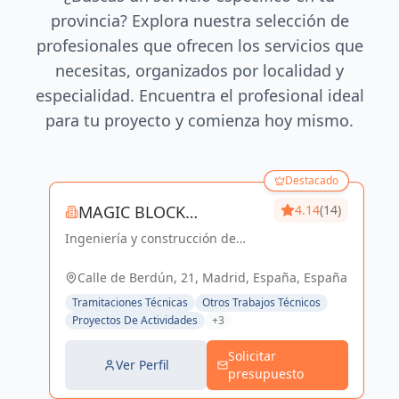
provincia? Explora nuestra selección de
profesionales que ofrecen los servicios que
necesitas, organizados por localidad y
especialidad. Encuentra el profesional ideal
para tu proyecto y comienza hoy mismo.
Destacado
MAGIC BLOCK
4.14
(14)
Ingeniería y construcción de
ENGINEERS
calidad para un futuro sostenible
en Madrid y Sevilla La Nueva.
Calle de Berdún, 21, Madrid, España, España
Tramitaciones Técnicas
Otros Trabajos Técnicos
Proyectos De Actividades
+3
Solicitar
Ver Perfil
presupuesto