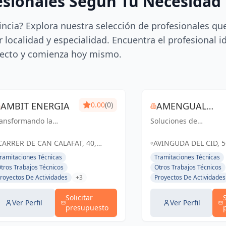
esionales Según Tu Necesidad
incia? Explora nuestra selección de profesionales qu
 localidad y especialidad. Encuentra el profesional i
ecto y comienza hoy mismo.
AMBIT ENERGIA
0.00
(0)
AMENGUAL
ransformando la
Soluciones de
INGENIERÍA
ergía en un futuro
ingeniería y
stenible y eficiente
arquitectura que
CARRER DE CAN CALAFAT, 40,
AVINGUDA DEL CID, 5
transforman espacios
PALMA, ESPAÑA, España
PALMA, ISLAS BALEAR
ramitaciones Técnicas
Tramitaciones Técnicas
en Palma y Baleares
España
tros Trabajos Técnicos
Otros Trabajos Técnicos
royectos De Actividades
+3
Proyectos De Actividades
Solicitar
Ver Perfil
Ver Perfil
presupuesto