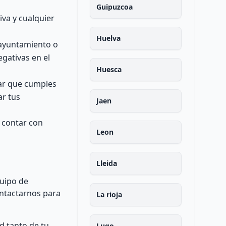
Guipuzcoa
iva y cualquier
Huelva
l ayuntamiento o
gativas en el
Huesca
car que cumples
ar tus
Jaen
 contar con
Leon
Lleida
quipo de
ontactarnos para
La rioja
d tanto de tu
Lugo