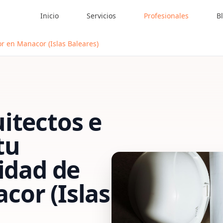
Inicio
Servicios
Profesionales
B
r en Manacor (Islas Baleares)
itectos e
tu
vidad de
cor (Islas