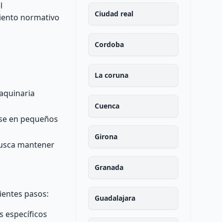
l
Ciudad real
miento normativo
Cordoba
La coruna
maquinaria
Cuenca
rse en pequeños
Girona
 busca mantener
Granada
ientes pasos:
Guadalajara
s específicos