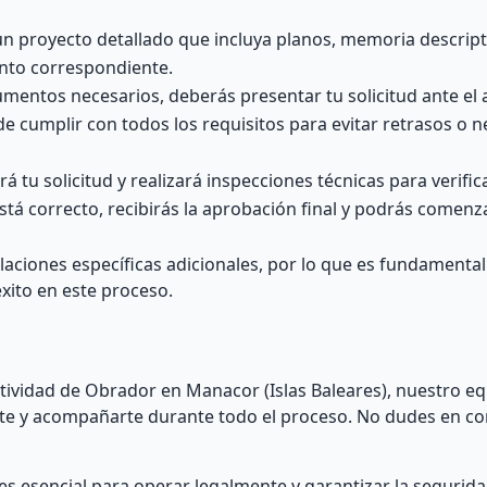
un proyecto detallado que incluya planos, memoria descript
nto correspondiente.
ocumentos necesarios, deberás presentar tu solicitud ante e
 cumplir con todos los requisitos para evitar retrasos o ne
á tu solicitud y realizará inspecciones técnicas para verifi
stá correcto, recibirás la aprobación final y podrás comenz
aciones específicas adicionales, por lo que es fundamental
éxito en este proceso.
ctividad de Obrador en Manacor (Islas Baleares), nuestro e
arte y acompañarte durante todo el proceso. No dudes en c
s esencial para operar legalmente y garantizar la segurida