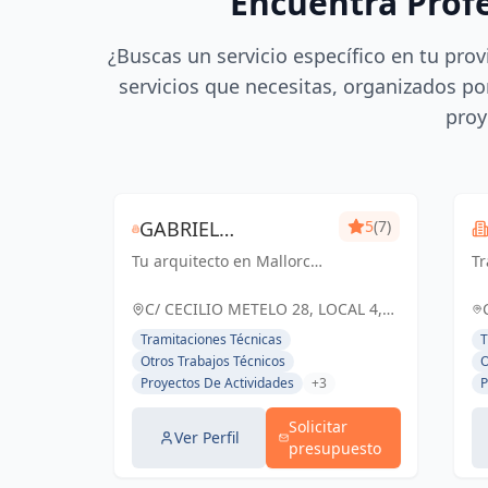
Encuentra Prof
¿Buscas un servicio específico en tu prov
servicios que necesitas, organizados por
proy
GABRIEL
5
(7)
Tu arquitecto en Mallorca
CANTARRELAS REIG
T
de confianza
en
ARQUITECTURA
so
C/ CECILIO METELO 28, LOCAL 4,
España
Tramitaciones Técnicas
T
Otros Trabajos Técnicos
O
Proyectos De Actividades
+3
P
Solicitar
Ver Perfil
presupuesto