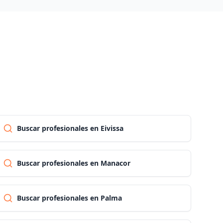
Las palmas
Pontevedra
Salamanca
Santa cruz de tenerife
Buscar profesionales en Eivissa
Cantabria
Buscar profesionales en Manacor
Segovia
Buscar profesionales en Palma
Sevilla