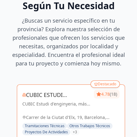
Según Tu Necesidad
¿Buscas un servicio específico en tu
provincia? Explora nuestra selección de
profesionales que ofrecen los servicios que
necesitas, organizados por localidad y
especialidad. Encuentra el profesional ideal
para tu proyecto y comienza hoy mismo.
Destacado
CUBIC ESTUDI
4.78
(18)
CUBIC Estudi d'enginyeria, más
D'ENGINYERIA S.L.
de 14 años brindando servicios
de Arquitectura e Ingeniería con
Carrer de la Ciutat d'Elx, 19, Barcelona,
una trayectoria sólida y exitosa
España, España
Tramitaciones Técnicas
Otros Trabajos Técnicos
Proyectos De Actividades
+3