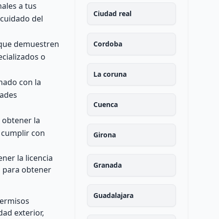
ales a tus
Ciudad real
 cuidado del
s que demuestren
Cordoba
cializados o
La coruna
nado con la
dades
Cuenca
 obtener la
y cumplir con
Girona
er la licencia
Granada
o para obtener
Guadalajara
permisos
ad exterior,