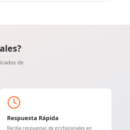
Las palmas
Pontevedra
ales?
Salamanca
ficados de
Santa cruz de tenerife
Cantabria
Segovia
Respuesta Rápida
Sevilla
Recibe respuestas de profesionales en