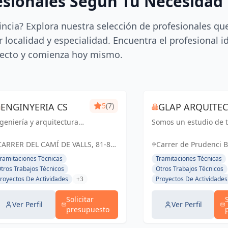
esionales Según Tu Necesidad
incia? Explora nuestra selección de profesionales qu
 localidad y especialidad. Encuentra el profesional i
ecto y comienza hoy mismo.
ENGINYERIA CS
5
(7)
GLAP ARQUITEC
geniería y arquitectura
Somos un estudio de t
SLP
e vanguardia en Reus,
arquitectos jóvenes d
rragona y Cataluña.
distintos puntos del
CARRER DEL CAMÍ DE VALLS, 81-87,
Carrer de Prudenci B
luciones a medida para
territorio
REUS, ESPAÑA, España
Reus, España, Españ
ramitaciones Técnicas
Tramitaciones Técnicas
s proyectos.
tros Trabajos Técnicos
Otros Trabajos Técnicos
royectos De Actividades
+3
Proyectos De Actividades
Solicitar
Ver Perfil
Ver Perfil
presupuesto