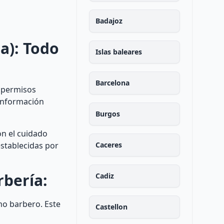
Badajoz
a): Todo
Islas baleares
Barcelona
y permisos
 información
Burgos
on el cuidado
establecidas por
Caceres
rbería:
Cadiz
mo barbero. Este
Castellon