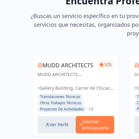
Encuentra Prof
¿Buscas un servicio específico en tu prov
servicios que necesitas, organizados por
proy
MUDD ARCHITECTS
5
(5)
MUDD ARCHITECTS:
In
Creando espacios
d
excepcionales con diseño
Ta
Gallery Building, Carrer de l'Escar,
innovador y pasión. Tu
So
26, Ciutat Vella, 08039 Barcelona,
Tramitaciones Técnicas
T
visión, nuestra realidad.
tu
España, España
Otros Trabajos Técnicos
O
Proyectos De Actividades
+3
P
Solicitar
Ver Perfil
presupuesto