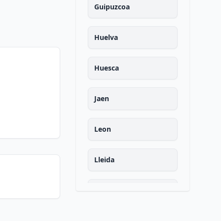
Guipuzcoa
Huelva
Huesca
Jaen
Leon
Lleida
La rioja
Lugo