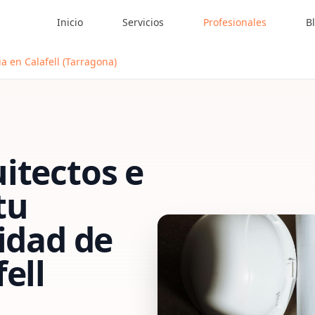
Inicio
Servicios
Profesionales
B
a en Calafell (Tarragona)
itectos e
tu
vidad de
ell